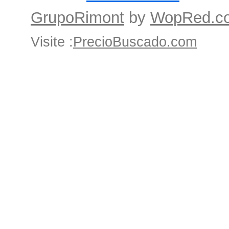
GrupoRimont
by
WopRed.c
Visite :
PrecioBuscado.com