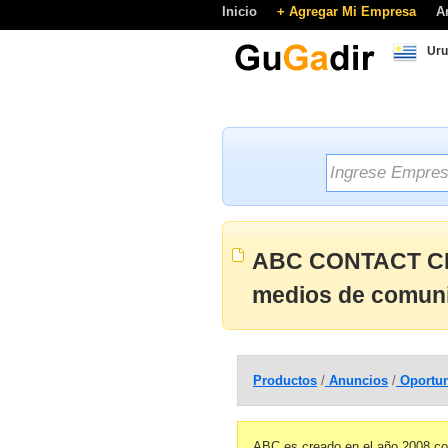
Inicio
+ Agregar Mi Empresa
A
Uru
ABC CONTACT CE
medios de comuni
Productos
/
Anuncios
/
Oportun
ABC es creado en el año 2008 con