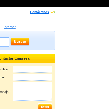
Contáctenos
Internet
ontactar Empresa
mbre :
ail :
nsaje :