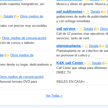
ollo soportes holograficos, así
Musica y obras en general. Musica y 
paf publiventas
–
Detalle
(
Detalle
(
Otros medios de
grabaciones de audio de publicidades
y con entrega inmediata. ...
onales con precios muy accesibles
call service
–
Detalle
(
Otros
Call de 12 puestos mas ejecutivos d
Otros medios de comunicación
)
servicios, tanto de vent ...
ión de cursos y talleres
plantatuplanta
–
Detalle
(
O
..
Plantatuplanta es un colectivo de au
lle
(
Otros medios de
en promover el cultivo y ...
K&K call Center
–
Detalle
(
dores desde su hogar, dedicandonos a
Call Cener que rabaja para diferene
DIREC TV
Otros medios de comunicación
)
ofesional formato DVD para
INGLES EN CASA< ...
..
Ver Todas »