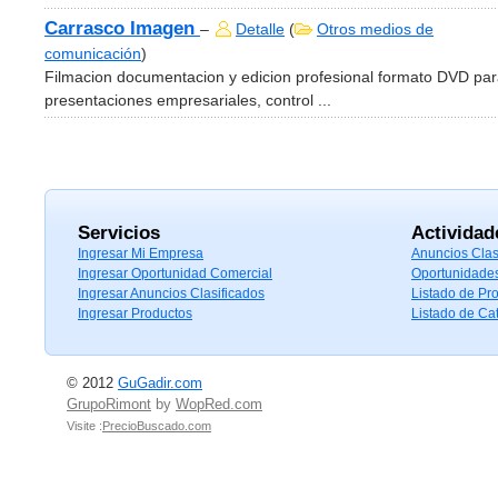
Carrasco Imagen
–
Detalle
(
Otros medios de
comunicación
)
Filmacion documentacion y edicion profesional formato DVD pa
presentaciones empresariales, control ...
Servicios
Actividad
Ingresar Mi Empresa
Anuncios Clas
Ingresar Oportunidad Comercial
Oportunidade
Ingresar Anuncios Clasificados
Listado de Pr
Ingresar Productos
Listado de Ca
© 2012
GuGadir.com
GrupoRimont
by
WopRed.com
Visite :
PrecioBuscado.com