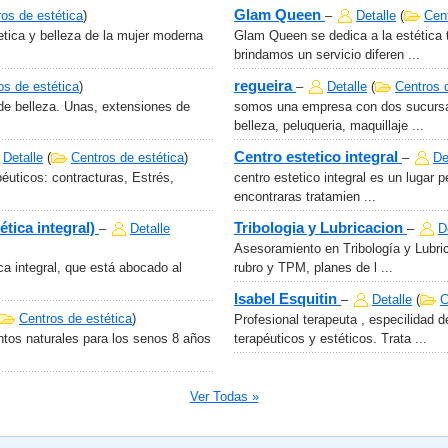
Glam Queen
os de estética
)
–
Detalle
(
Cent
tica y belleza de la mujer moderna
Glam Queen se dedica a la estética ta
brindamos un servicio diferen ...
regueira
os de estética
)
–
Detalle
(
Centros 
 de belleza. Unas, extensiones de
somos una empresa con dos sucursal
belleza, peluqueria, maquillaje ...
Centro estetico integral
Detalle
(
Centros de estética
)
–
De
éuticos: contracturas, Estrés,
centro estetico integral es un lugar 
encontraras tratamien ...
ética integral)
Tribologia y Lubricacion
–
Detalle
–
D
Asesoramiento en Tribología y Lubri
a integral, que está abocado al
rubro y TPM, planes de l ...
Isabel Esquitin
–
Detalle
(
C
Centros de estética
)
Profesional terapeuta , especilidad d
ntos naturales para los senos 8 años
terapéuticos y estéticos. Trata ...
Ver Todas »