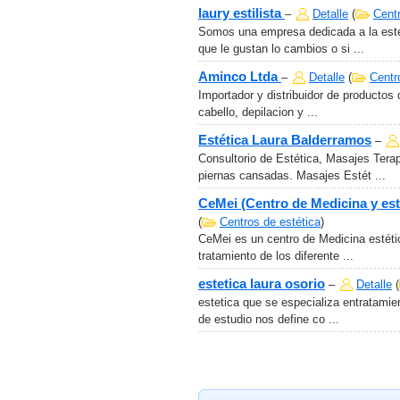
laury estilista
–
Detalle
(
Centr
Somos una empresa dedicada a la este
que le gustan lo cambios o si ...
Aminco Ltda
–
Detalle
(
Centr
Importador y distribuidor de productos
cabello, depilacion y ...
Estética Laura Balderramos
–
Consultorio de Estética, Masajes Terap
piernas cansadas. Masajes Estét ...
CeMei (Centro de Medicina y est
(
Centros de estética
)
CeMei es un centro de Medicina estétic
tratamiento de los diferente ...
estetica laura osorio
–
Detalle
(
estetica que se especializa entratamie
de estudio nos define co ...