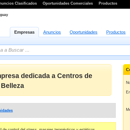
nuncios Clasificados
Oportunidades Comerciales
Productos
guay
Empresas
Anuncios
Oportunidades
Productos
C
mpresa dedicada a Centros de
No
 Belleza
Em
Me
idades
d de control del stress. masajes terapéuticos y estéticos.