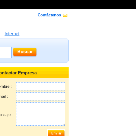
Contáctenos
Internet
ontactar Empresa
mbre :
ail :
nsaje :