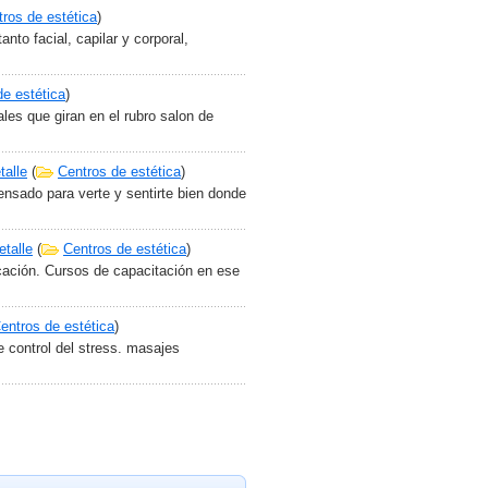
ros de estética
)
nto facial, capilar y corporal,
de estética
)
es que giran en el rubro salon de
talle
(
Centros de estética
)
pensado para verte y sentirte bien donde
etalle
(
Centros de estética
)
cación. Cursos de capacitación en ese
entros de estética
)
e control del stress. masajes