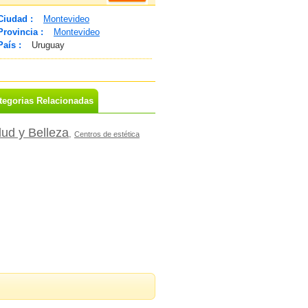
Ciudad :
Montevideo
Provincia :
Montevideo
País :
Uruguay
tegorias Relacionadas
lud y Belleza
,
Centros de estética