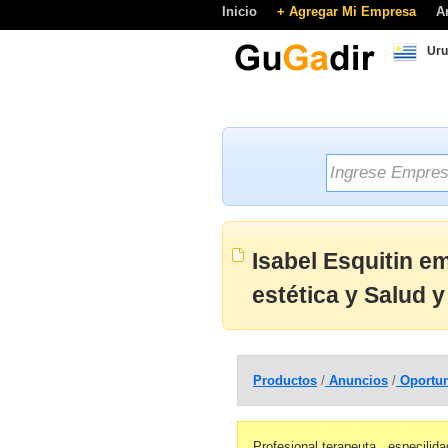
Inicio
+ Agregar Mi Empresa
A
Uru
Isabel Esquitin e
estética y Salud y
Productos
/
Anuncios
/
Oportun
Profesional terapeuta , especilida