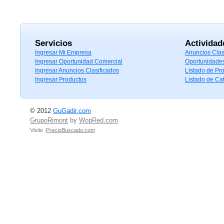
Servicios
Actividad
Ingresar Mi Empresa
Anuncios Clas
Ingresar Oportunidad Comercial
Oportunidade
Ingresar Anuncios Clasificados
Listado de Pr
Ingresar Productos
Listado de Ca
© 2012
GuGadir.com
GrupoRimont
by
WopRed.com
Visite :
PrecioBuscado.com