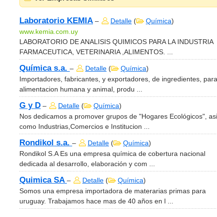
Laboratorio KEMIA
–
Detalle
(
Química
)
www.kemia.com.uy
LABORATORIO DE ANALISIS QUIMICOS PARA LA INDUSTRIA
FARMACEUTICA, VETERINARIA ,ALIMENTOS. ...
Química s.a.
–
Detalle
(
Química
)
Importadores, fabricantes, y exportadores, de ingredientes, par
alimentacion humana y animal, produ ...
G y D
–
Detalle
(
Química
)
Nos dedicamos a promover grupos de "Hogares Ecológicos", as
como Industrias,Comercios e Institucion ...
Rondikol s.a.
–
Detalle
(
Química
)
Rondikol S.A Es una empresa química de cobertura nacional
dedicada al desarrollo, elaboración y com ...
Quimica SA
–
Detalle
(
Química
)
Somos una empresa importadora de materarias primas para
uruguay. Trabajamos hace mas de 40 años en l ...