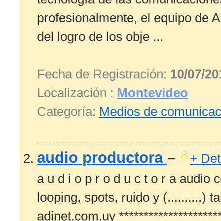
profesionalmente, el equipo de
del logro de los obje ...
Fecha de Registración:
10/07/20
Localización :
Montevideo
Categoría:
Medios de comunicac
audio productora
–
+ Det
a u d i o p r o d u c t o r a audio c
looping, spots, ruido y (..........
adinet.com.uy **********************