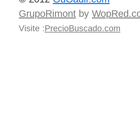
GrupoRimont
by
WopRed.c
Visite :
PrecioBuscado.com